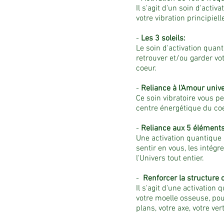
Il s'agit d'un soin d'activ
votre vibration principiell
-
Les 3 soleils:
Le soin d'activation quan
retrouver et/ou garder votr
coeur.
-
Reliance à l'Amour unive
Ce soin vibratoire vous p
centre énergétique du coe
-
Reliance aux 5 éléments
Une activation quantique po
sentir en vous, les intégre
l'Univers tout entier.
-
Renforcer la structure 
Il s'agit d'une activation
votre moelle osseuse, pour 
plans, votre axe, votre vert