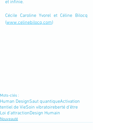
et infinie.
Cécile Caroline Yvorel et Céline Bilocq 
(
www.celinebilocq.com
)
Mots-clés :
Human Design
Saut quantique
Activation
tentiel de Vie
Soin vibratoire
berté d'être
Loi d'attraction
Design Humain
Nouveauté