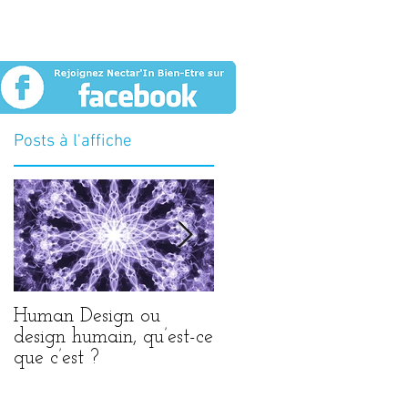
n
Posts à l'affiche
Human Design ou
Thérapies
design humain, qu’est-ce
psychocorporelles : notr
que c’est ?
corps parle aux
thérapeutes
é