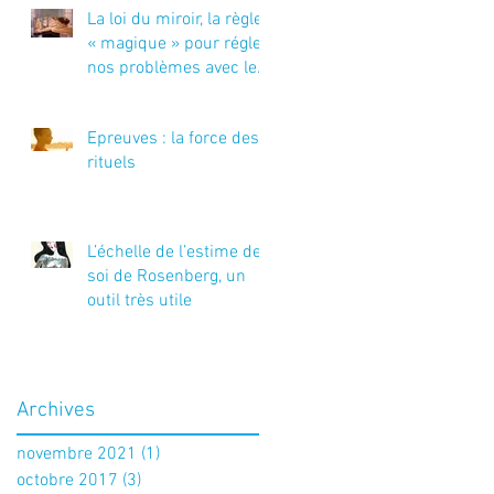
La loi du miroir, la règle
« magique » pour régler
nos problèmes avec les
autres
Epreuves : la force des
rituels
L’échelle de l’estime de
soi de Rosenberg, un
outil très utile
Archives
novembre 2021
(1)
1 post
octobre 2017
(3)
3 posts