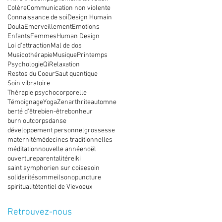
Colère
Communication non violente
Connaissance de soi
Design Humain
Doula
Emerveillement
Emotions
Enfants
Femmes
Human Design
Loi d'attraction
Mal de dos
Musicothérapie
Musique
Printemps
Psychologie
Qi
Relaxation
Restos du Coeur
Saut quantique
Soin vibratoire
Thérapie psychocorporelle
Témoignage
Yoga
Zen
arthrite
automne
berté d'être
bien-être
bonheur
burn out
corps
danse
développement personnel
grossesse
maternité
médecines traditionnelles
méditation
nouvelle année
noël
ouverture
parentalité
reiki
saint symphorien sur coise
soin
solidarité
sommeil
sonopuncture
spiritualité
tentiel de Vie
voeux
Retrouvez-nous