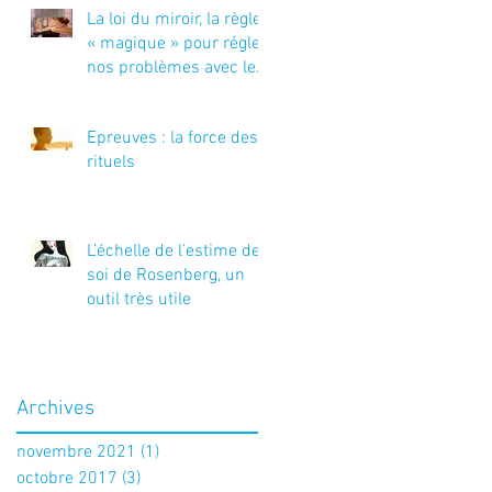
La loi du miroir, la règle
« magique » pour régler
nos problèmes avec les
autres
Epreuves : la force des
rituels
L’échelle de l’estime de
soi de Rosenberg, un
outil très utile
Archives
novembre 2021
(1)
1 post
octobre 2017
(3)
3 posts